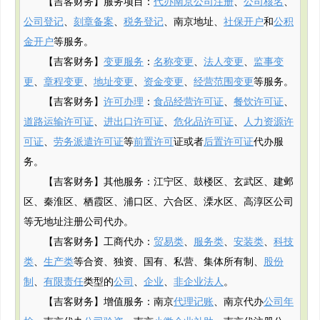
【吉客财务】服务项目：
代办南京公司注册
、
公司核名
、
公司登记
、
刻章备案
、
税务登记
、南京地址、
社保开户
和
公积
金开户
等服务。
【吉客财务】
变更服务
：
名称变更
、
法人变更
、
监事变
更
、
章程变更
、
地址变更
、
资金变更
、
经营范围变更
等服务。
【吉客财务】
许可办理
：
食品经营许可证
、
餐饮许可证
、
道路运输许可证
、
进出口许可证
、
危化品许可证
、
人力资源许
可证
、
劳务派遣许可证
等
前置许可
证或者
后置许可证
代办服
务。
【吉客财务】其他服务：江宁区、鼓楼区、玄武区、建邺
区、秦淮区、栖霞区、浦口区、六合区、溧水区、高淳区公司
等无地址注册公司代办。
【吉客财务】工商代办：
贸易类
、
服务类
、
安装类
、
科技
类
、
生产类
等合资、独资、国有、私营、集体所有制、
股份
制
、
有限责任
类型的
公司
、
企业
、
非企业法人
。
【吉客财务】增值服务：南京
代理记账
、南京代办
公司年