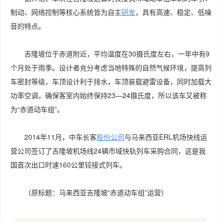
制动、网络控制等核心系统皆为自主
研发
，具有高速、稳定、低噪
音的特点。
吉隆坡位于赤道附近，平均温度在30摄氏度左右，一年中有9
个月处于雨季。设计者充分考虑当地特殊的自然气候环境，提高列
车密封等级，车顶设计利于排水，车顶装载避雷设备，同时加载大
功率空调，确保客室内始终保持23—24摄氏度，所以该车又被称
为“赤道动车组”。
2014年11月，中车长客
股份
公司
与马来西亚ERL机场快线运
营公司签订了吉隆坡机场线24辆市域快轨列车采购合同，这是我
国首次出口时速160公里铰接式列车。
（原标题：马来西亚吉隆坡“赤道动车组”运营）