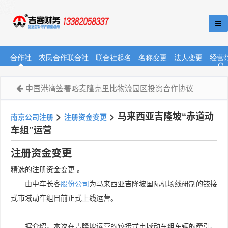
合作社
农民合作联合社
联合社起名
名称变更
法人变更
经营
中国港湾签署喀麦隆克里比物流园区投资合作协议
>
>
马来西亚吉隆坡“赤道动
南京公司注册
注册资金变更
车组”运营
注册资金变更
精选的注册资金变更 。
由中车长客
股份公司
为马来西亚吉隆坡国际机场线研制的铰接
式市域动车组日前正式上线运营。
据介绍，本次在吉隆坡运营的铰接式市域动车组车辆的牵引、