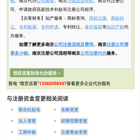
检
、南京代办
公司验资
、南京
小微企业补助
、南京代注册公
司、申请政府
高新
技术补贴
等注册公司程序。
【吉客财务】知产服务：商标查询、
商标注册
、
商标转
让
、
专利检索
、
专利申请
、专利转让、
著作版权
等
知识产权
代
办服务。
如需了解更多南京
公司注册流程及费用
、南京
注册公司需
要多少钱
、南京注册公司流程等南京
公司注册代办
服务。
想获吉客财务代办服务 »
致电 "南京吉客"
13382058337
查看更多企业代办服务
与注册资金变更相关阅读
联合社起名
名称变更
法人变更
经营范围变更
工商年检
注册资金变更