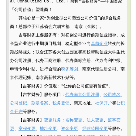
al Consulting Co., Ltd.）简称“吉客财务”——中国首家
『公司价值』塑造商！
其核心是一家“为创业型公司塑造公司价值”的综合服务
商！总部位于江苏省会六朝古都--南京（金陵）。
吉客财务主要服务有：对初创公司进行前期创业指导、成
长型企业进行中期项目规划、稳定型企业向
卓越企业
转变的长
期战略规划；联合江苏各大创业园区和高校帮助创业大学生代
办公司注册、代办工商注册、代办商标注册、代办专利申报、
申请专利补贴、进行合理的
税务筹划
、南京代理注册公司、南
京代理记账、南京高新技术补贴等。
【吉客财务】价值观："让你的公司值更有价值"。
【吉客财务】服务项目：
代办南京公司注册
、
公司核名
、
公司登记
、
刻章备案
、
税务登记
、南京地址、
社保开户
和
公积
金开户
等服务。
【吉客财务】
变更服务
：
名称变更
、
法人变更
、
监事变
更
、
章程变更
、
地址变更
、
资金变更
、
经营范围变更
等服务。