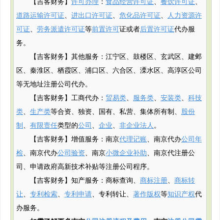
【吉客财务】
许可办理
：
食品经营许可证
、
餐饮许可证
、
道路运输许可证
、
进出口许可证
、
危化品许可证
、
人力资源许
可证
、
劳务派遣许可证
等
前置许可
证或者
后置许可证
代办服
务。
【吉客财务】其他服务：江宁区、鼓楼区、玄武区、建邺
区、秦淮区、栖霞区、浦口区、六合区、溧水区、高淳区公司
等无地址注册公司代办。
【吉客财务】工商代办：
贸易类
、
服务类
、
安装类
、
科技
类
、
生产类
等合资、独资、国有、私营、集体所有制、
股份
制
、
有限责任
类型的
公司
、
企业
、
非企业法人
。
【吉客财务】增值服务：南京
代理记账
、南京代办
公司年
检
、南京代办
公司验资
、南京
小微企业补助
、南京代注册公
司、申请政府
高新
技术补贴
等注册公司程序。
【吉客财务】知产服务：商标查询、
商标注册
、
商标转
让
、
专利检索
、
专利申请
、专利转让、
著作版权
等
知识产权
代
办服务。